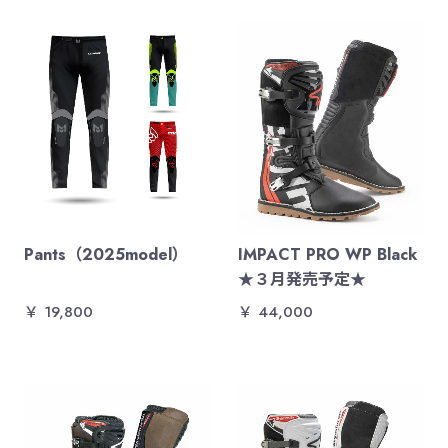
Pants（2025model）
IMPACT PRO WP Black
★３月発売予定★
￥ 19,800
￥ 44,000