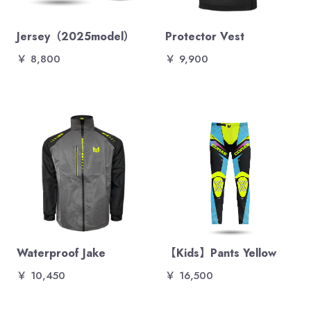
Jersey（2025model）
Protector Vest
￥ 8,800
￥ 9,900
Waterproof Jake
【Kids】Pants Yellow
￥ 10,450
￥ 16,500